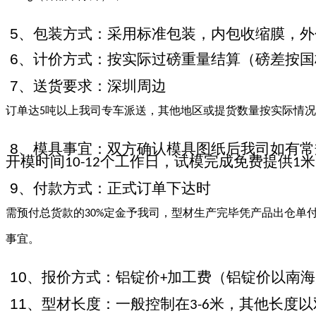
5
、包装方式：采用标准包装，内包收缩膜，外
6
、计价方式：按实际过磅重量结算（磅差按国
7
、送货要求：深圳周边
订单达
吨以上我司专车派送，其他地区或提货数量按实际情况
5
8
、模具事宜：双方确认模具图纸后我司如有常
开模时间
个工作日，试模完成免费提供
米
10-12
1
9
、付款方式：正式订单下达时
需预付总货款的
定金予我司，型材生产完毕凭产品出仓单
30%
事宜。
10
、报价方式：铝锭价
加工费（铝锭价以南海
+
11
、型材长度：一般控制在
米，其他长度以
3-6