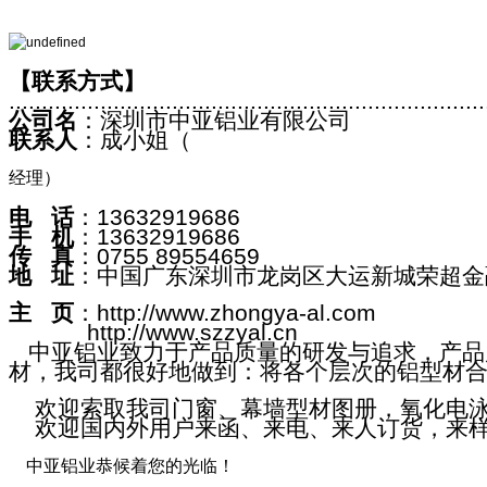
【联系方式】
.........................................................................
公司名
：深圳市中亚铝业有限公司
联系人
：成小姐（
经理）
电
话
：13632919686
手
机
：13632919686
传
真
：0755 89554659
地
址
：中国广东深圳市龙岗区大运新城荣超金
主
页
：http://www.zhongya-al.com
http://www.szzyal.cn
中亚铝业致力于产品质量的研发与追求，产品
材，我司都很好地做到：将各个层次的铝型材
欢迎索取我司门窗、幕墙型材图册，氧化电泳
欢迎国内外用户来函、来电、来人订货，来样
中亚铝业恭候着您的光临！