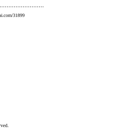
.........................
.com/31899
rved.