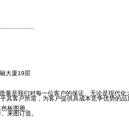
....................
融大厦19层
质量是我们对每一位客户的保证。无论是现代化
合乎其客户所需，为客户提供具成本竞争优势的品
色板图册。
、来图订造。