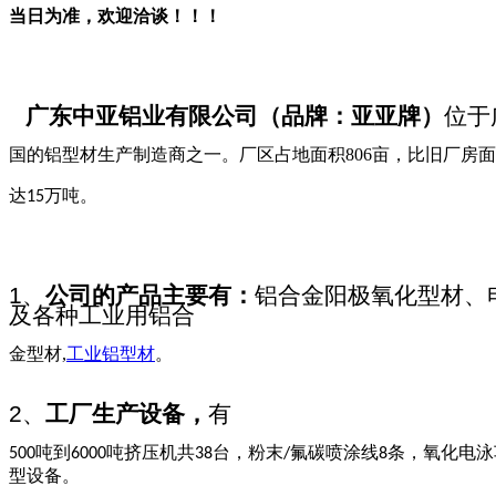
当日为准，欢迎洽谈！！！
广东中亚铝业有限公司
（
品牌：亚亚牌
）
位于
国的铝型材生产制造商之一。
厂区占地面积
806
亩，比旧厂房面
达
万吨。
15
1、
公司的产品主要有：
铝合金阳极氧化型材、
及各种工业用铝合
金型材,
工业铝型材
。
2、
工厂生产设备，
有
吨到
吨挤压机共
台，粉末
氟碳喷涂线
条，氧化电泳
500
6000
38
/
8
型设备。