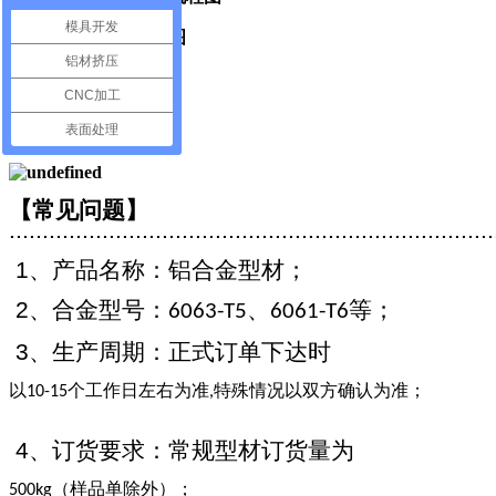
模具开发
铝材挤压
CNC加工
表面处理
【常见问题】
.........................................................................
1
、产品名称：铝合金型材；
2
、合金型号：
、
等；
6063-T5
6061-T6
3
、生产周期：正式订单下达时
以
个工作日左右为准
特殊情况以双方确认为准；
10-15
,
4
、订货要求：常规型材订货量为
（样品单除外）；
500kg