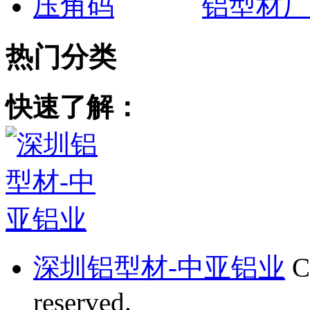
热门
分类
快速了解：
深圳铝型材-中亚铝业
Co
reserved.