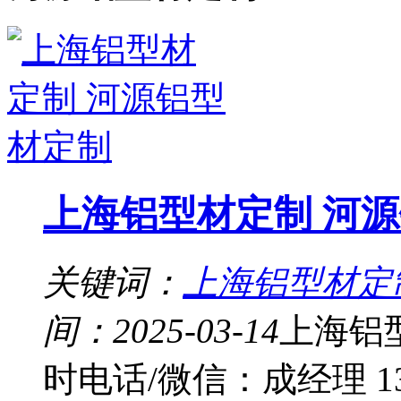
上海铝型材定制 河
关键词：
上海铝型材定
间：2025-03-14
上海铝型
时电话/微信：成经理 136