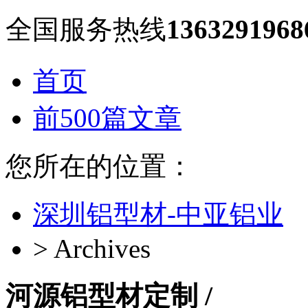
全国服务热线
1363291968
首页
前500篇文章
您所在的位置：
深圳铝型材-中亚铝业
> Archives
河源铝型材定制
/