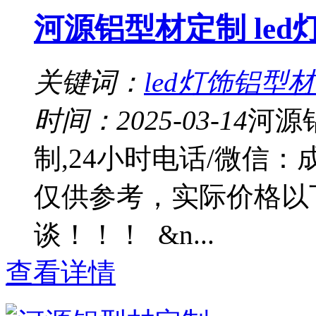
河源铝型材定制 le
关键词：
led灯饰铝型
时间：2025-03-14
河源
制,24小时电话/微信：成经
仅供参考，实际价格以
谈！！！ &n...
查看详情