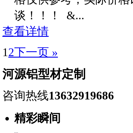
谈！！！ &...
查看详情
1
2
下一页 »
河源铝型材定制
咨询热线
13632919686
精彩瞬间