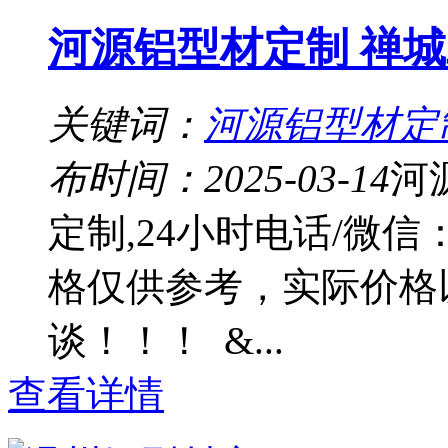
河源铝型材定制 禅
关键词：
河源铝型材定
布时间：2025-03-14
河
定制,24小时电话/微信：成
格仅供参考，实际价格
谈！！！ &...
查看详情