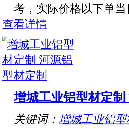
考，实际价格以下单当日
查看详情
增城工业铝型材定制
关键词：
增城工业铝型