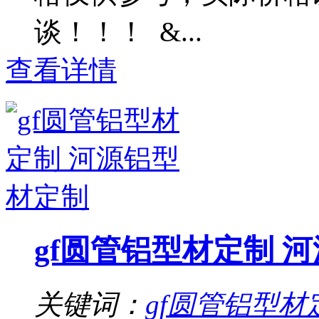
谈！！！ &...
查看详情
gf圆管铝型材定制 
关键词：
gf圆管铝型材