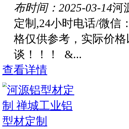
布时间：2025-03-14
河
定制,24小时电话/微信：成
格仅供参考，实际价格
谈！！！ &...
查看详情